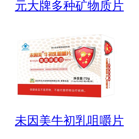
元大牌多种矿物质片
未因美牛初乳咀嚼片