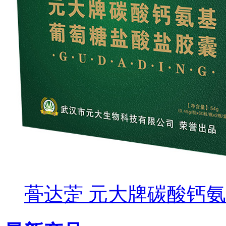
蓇达萣 元大牌碳酸钙