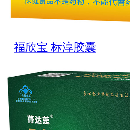
福欣宝 标淳胶囊