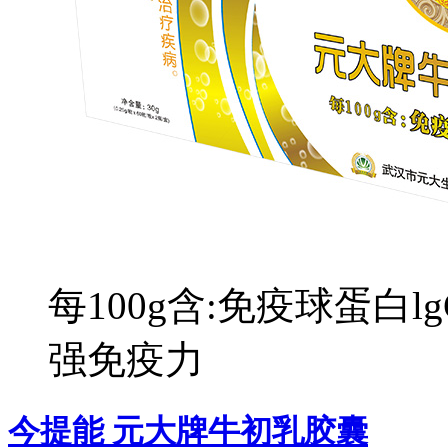
每100g含:免疫球蛋白l
强免疫力
今提能 元大牌牛初乳胶囊